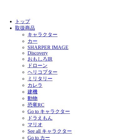
トップ
取扱商品
キャラクター
カー
SHARPER IMAGE
Discovery
おもしろIR
ドローン
ヘリコプター
ミリタリー
カレラ
建機
動物
恐竜RC
Go to キャラクター
ドラえもん
マリオ
See all キャラクター
Go to カー