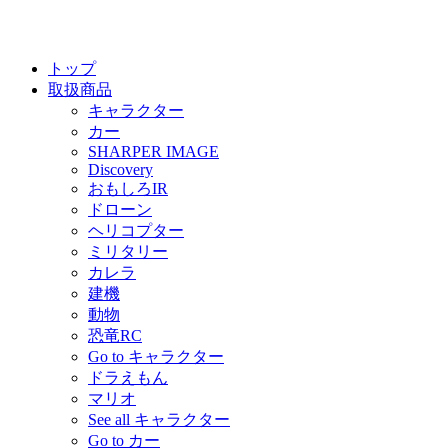
トップ
取扱商品
キャラクター
カー
SHARPER IMAGE
Discovery
おもしろIR
ドローン
ヘリコプター
ミリタリー
カレラ
建機
動物
恐竜RC
Go to キャラクター
ドラえもん
マリオ
See all キャラクター
Go to カー