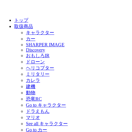
トップ
取扱商品
キャラクター
カー
SHARPER IMAGE
Discovery
おもしろIR
ドローン
ヘリコプター
ミリタリー
カレラ
建機
動物
恐竜RC
Go to キャラクター
ドラえもん
マリオ
See all キャラクター
Go to カー