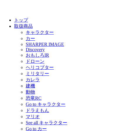
トップ
取扱商品
キャラクター
カー
SHARPER IMAGE
Discovery
おもしろIR
ドローン
ヘリコプター
ミリタリー
カレラ
建機
動物
恐竜RC
Go to キャラクター
ドラえもん
マリオ
See all キャラクター
Go to カー