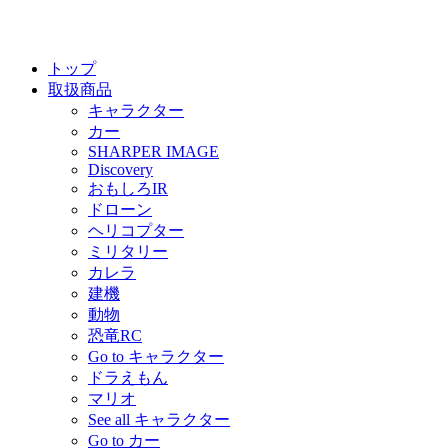
トップ
取扱商品
キャラクター
カー
SHARPER IMAGE
Discovery
おもしろIR
ドローン
ヘリコプター
ミリタリー
カレラ
建機
動物
恐竜RC
Go to キャラクター
ドラえもん
マリオ
See all キャラクター
Go to カー