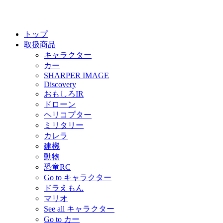
トップ
取扱商品
キャラクター
カー
SHARPER IMAGE
Discovery
おもしろIR
ドローン
ヘリコプター
ミリタリー
カレラ
建機
動物
恐竜RC
Go to キャラクター
ドラえもん
マリオ
See all キャラクター
Go to カー