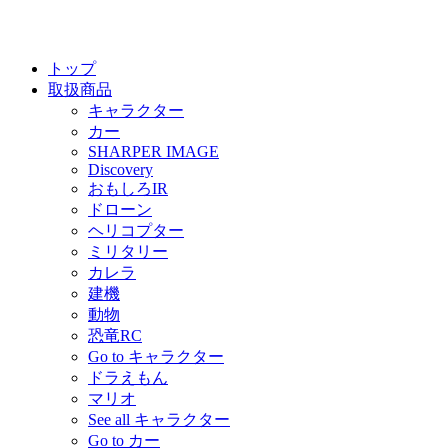
トップ
取扱商品
キャラクター
カー
SHARPER IMAGE
Discovery
おもしろIR
ドローン
ヘリコプター
ミリタリー
カレラ
建機
動物
恐竜RC
Go to キャラクター
ドラえもん
マリオ
See all キャラクター
Go to カー