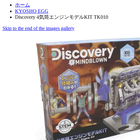
ホーム
KYOSHO EGG
Discovery 4気筒エンジンモデルKIT TK010
Skip to the end of the images gallery