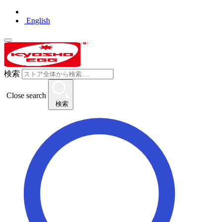
English
検索
Close search
検索