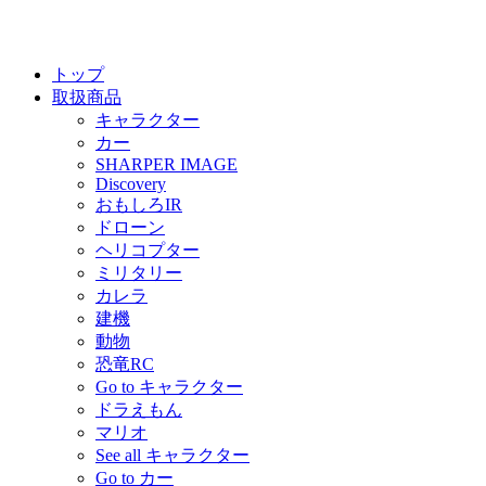
トップ
取扱商品
キャラクター
カー
SHARPER IMAGE
Discovery
おもしろIR
ドローン
ヘリコプター
ミリタリー
カレラ
建機
動物
恐竜RC
Go to キャラクター
ドラえもん
マリオ
See all キャラクター
Go to カー