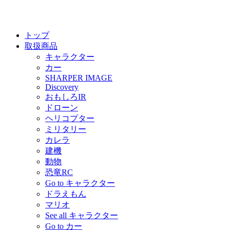
トップ
取扱商品
キャラクター
カー
SHARPER IMAGE
Discovery
おもしろIR
ドローン
ヘリコプター
ミリタリー
カレラ
建機
動物
恐竜RC
Go to キャラクター
ドラえもん
マリオ
See all キャラクター
Go to カー