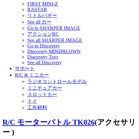
FIRST MINI-Z
RASTAR
リトルバギー
See all カー
Go to SHARPER IMAGE
アクションRC
See all SHARPER IMAGE
Go to Discovery
Discovery MINDBLOWN
Discovery Toys
See all Discovery
サポート
R/C & ミニカー
ラジオコントロールモデル
ミニチュアカー
スロットカー
トイ
工作材料
R/C モーターバトル TK026
(アクセサリ
ー )