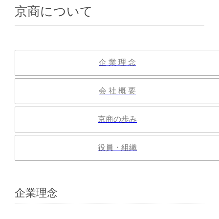
京商について
企 業 理 念
会 社 概 要
京商の歩み
役員・組織
企業理念