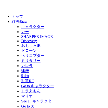
トップ
取扱商品
キャラクター
カー
SHARPER IMAGE
Discovery
おもしろIR
ドローン
ヘリコプター
ミリタリー
カレラ
建機
動物
恐竜RC
Go to キャラクター
ドラえもん
マリオ
See all キャラクター
Go to カー