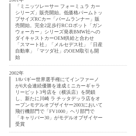
「ミニッツレーサー フォーミュラ カー
シリーズ」販売開始。低価格パームトッ
プサイズRCカー「パームランナー」販
売開始。完全2足歩行RCロボット「ガン
ウォーカー」シリーズ発表BMW社への
ダイキャストカーOEM供給と合わせ
「スマート社」「メルセデス社」「日産
自動車」「マツダ社」のOEM取引も開
始
2002年
1/8バギー世界選手権にてインファーノ
が6大会連続優勝を達成ミニカーギャラ
リーピット3号店を（横浜店）を閉鎖
し、新たに川崎 ラ チッタデッラ店をオ
ープンモデルオブザイヤー2003において
飛行機部門で「FV1000」ヘリ部門で
「キャリバー30」がモデルオブザイヤー
受賞