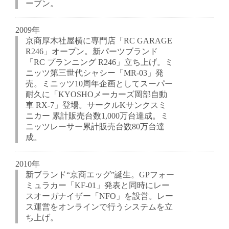
ープン。
2009年
京商厚木社屋横に専門店「RC GARAGE
R246」オープン。新パーツブランド
「RC プランニング R246」立ち上げ。ミ
ニッツ第三世代シャシー「MR-03」発
売。ミニッツ10周年企画としてスーパー
耐久に「KYOSHOメーカーズ岡部自動
車 RX-7」登場。サークルKサンクスミ
ニカー 累計販売台数1,000万台達成。ミ
ニッツレーサー累計販売台数80万台達
成。
2010年
新ブランド“京商エッグ”誕生。GPフォー
ミュラカー「KF-01」発表と同時にレー
スオーガナイザー「NFO」を設営。レー
ス運営をオンラインで行うシステムを立
ち上げ。