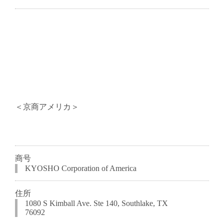
＜京商アメリカ＞
商号
KYOSHO Corporation of America
住所
1080 S Kimball Ave. Ste 140, Southlake, TX
76092