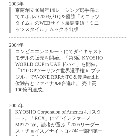
2003年
京商創立40周年1/8レーシング選手権に
てエボルバ2003がTQ＆優勝「ミニッツ
タイム」のWEBサイト展開開始「ミニ
ッツスタイル」ムック本出版
2004年
コンビニエンスルートにてダイキャスト
モデルの販売を開始。「第5回 KYOSHO
WORLD CUP in UAE ドバイ」を開催。
「1/10 GPツーリング世界選手権 in ブラ
ジル」でV-ONE RRRがTQ＆優勝and上
位独占とファイナル8台進出。 売上高
100億円達成。
2005年
KYOSHO Corporation of America 4月スタ
ート。「RCX」にて“インファーノ
MP777”が、読者が選ぶ「2005リーダー
ス・チョイス／ナイトロバギー部門第一