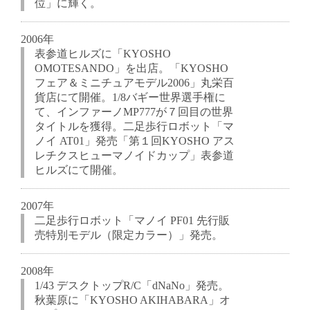
位」に輝く。
2006年
表参道ヒルズに「KYOSHO
OMOTESANDO」を出店。「KYOSHO
フェア＆ミニチュアモデル2006」丸栄百
貨店にて開催。1/8バギー世界選手権に
て、インファーノMP777が７回目の世界
タイトルを獲得。二足歩行ロボット「マ
ノイ AT01」発売「第１回KYOSHO アス
レチクスヒューマノイドカップ」表参道
ヒルズにて開催。
2007年
二足歩行ロボット「マノイ PF01 先行販
売特別モデル（限定カラー）」発売。
2008年
1/43 デスクトップR/C「dNaNo」発売。
秋葉原に「KYOSHO AKIHABARA」オ