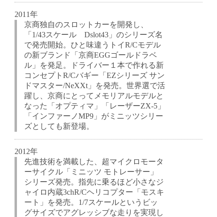
2011年
京商独自のスロットカーを開発し、
「1/43スケール Dslot43」のシリーズ名
で発売開始。ひと味違うトイR/Cモデル
の新ブランド「京商EGGゴールドラベ
ル」を発足。ドライバー１本で作れる新
コンセプトR/Cバギー「EZシリーズ サン
ドマスター/NeXXt」を発売。世界選で活
躍し、京商にとってメモリアルモデルと
なった「オプティマ」「レーザーZX-5」
「インファーノMP9」がミニッツシリー
ズとしても新登場。
2012年
先進技術を満載した、超マイクロモータ
ーサイクル「ミニッツ モトレーサー」
シリーズ発売。指先に乗るほど小さなジ
ャイロ内蔵3chR/Cヘリコプター「モスキ
ート」を発売。1/7スケールというビッ
グサイズでアグレッシブな走りを実現し