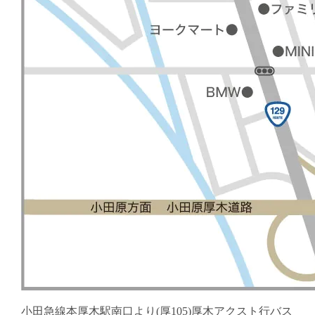
小田急線本厚木駅南口より(厚105)厚木アクスト行バス