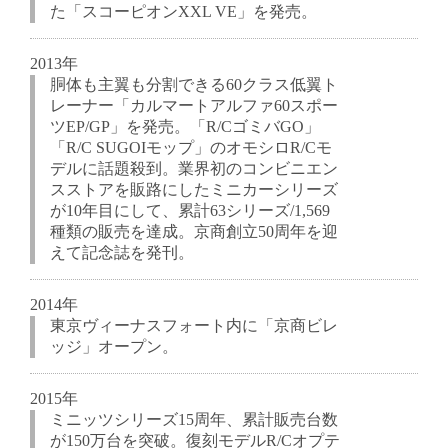
た「スコーピオンXXL VE」を発売。
2013年
胴体も主翼も分割できる60クラス低翼ト
レーナー「カルマートアルファ60スポー
ツEP/GP」を発売。「R/CゴミバGO」
「R/C SUGOIモップ」のオモシロR/Cモ
デルに話題殺到。業界初のコンビニエン
スストアを販路にしたミニカーシリーズ
が10年目にして、累計63シリーズ/1,569
種類の販売を達成。京商創立50周年を迎
えて記念誌を発刊。
2014年
東京ヴィーナスフォート内に「京商ビレ
ッジ」オープン。
2015年
ミニッツシリーズ15周年、累計販売台数
が150万台を突破。復刻モデルR/Cオプテ