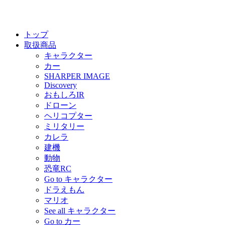
トップ
取扱商品
キャラクター
カー
SHARPER IMAGE
Discovery
おもしろIR
ドローン
ヘリコプター
ミリタリー
カレラ
建機
動物
恐竜RC
Go to キャラクター
ドラえもん
マリオ
See all キャラクター
Go to カー