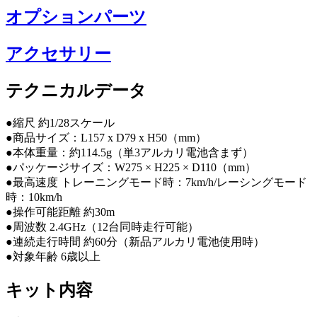
オプションパーツ
アクセサリー
テクニカルデータ
●縮尺 約1/28スケール
●商品サイズ：L157 x D79 x H50（mm）
●本体重量：約114.5g（単3アルカリ電池含まず）
●パッケージサイズ：W275 × H225 × D110（mm）
●最高速度 トレーニングモード時：7km/h/レーシングモード
時：10km/h
●操作可能距離 約30m
●周波数 2.4GHz（12台同時走行可能）
●連続走行時間 約60分（新品アルカリ電池使用時）
●対象年齢 6歳以上
キット内容