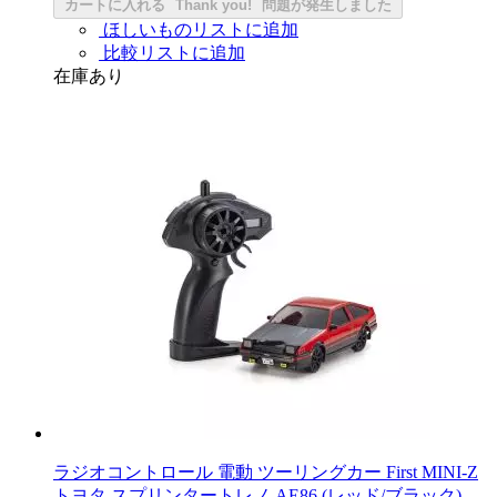
カートに入れる
Thank you!
問題が発生しました
ほしいものリストに追加
比較リストに追加
在庫あり
ラジオコントロール 電動 ツーリングカー First MINI-Z
トヨタ スプリンタートレノ AE86 (レッド/ブラック)