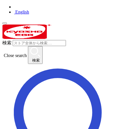
English
検索
Close search
検索