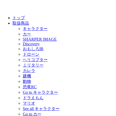
トップ
取扱商品
キャラクター
カー
SHARPER IMAGE
Discovery
おもしろIR
ドローン
ヘリコプター
ミリタリー
カレラ
建機
動物
恐竜RC
Go to キャラクター
ドラえもん
マリオ
See all キャラクター
Go to カー