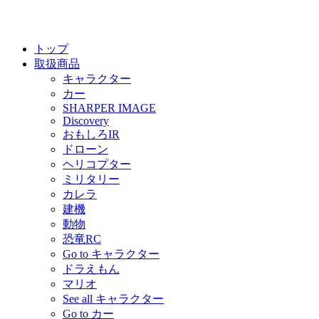
トップ
取扱商品
キャラクター
カー
SHARPER IMAGE
Discovery
おもしろIR
ドローン
ヘリコプター
ミリタリー
カレラ
建機
動物
恐竜RC
Go to キャラクター
ドラえもん
マリオ
See all キャラクター
Go to カー