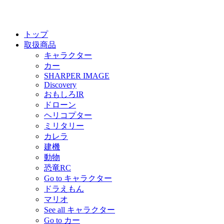
トップ
取扱商品
キャラクター
カー
SHARPER IMAGE
Discovery
おもしろIR
ドローン
ヘリコプター
ミリタリー
カレラ
建機
動物
恐竜RC
Go to キャラクター
ドラえもん
マリオ
See all キャラクター
Go to カー