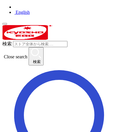
English
検索
Close search
検索