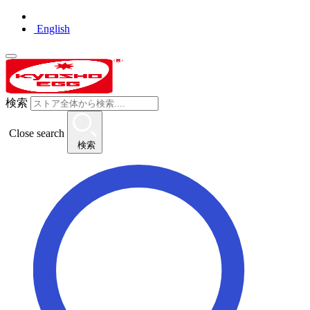
English
検索
Close search
検索