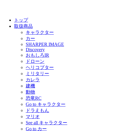
トップ
取扱商品
キャラクター
カー
SHARPER IMAGE
Discovery
おもしろIR
ドローン
ヘリコプター
ミリタリー
カレラ
建機
動物
恐竜RC
Go to キャラクター
ドラえもん
マリオ
See all キャラクター
Go to カー