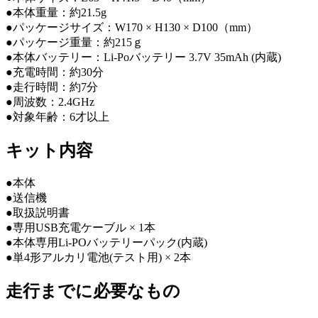
●本体重量：約21.5g
●パッケージサイズ：W170 × H130 × D100（mm）
●パッケージ重量：約215ｇ
●本体バッテリー：Li-Poバッテリー 3.7V 35mAh (内蔵)
●充電時間：約30分
●走行時間：約7分
●周波数：2.4GHz
●対象年齢：6才以上
キット内容
●本体
●送信機
●取扱説明書
●専用USB充電ケーブル × 1本
●本体専用Li-POバッテリーパック(内蔵)
●単4形アルカリ電池(テスト用) × 2本
走行までに必要なもの