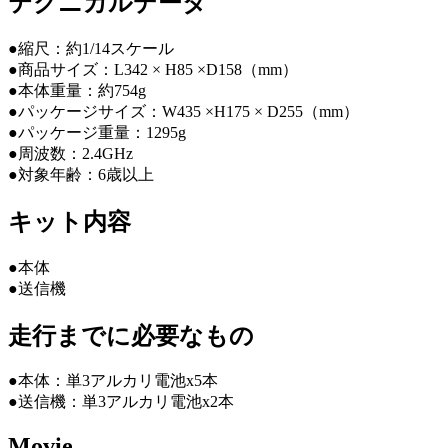
テクニカルデータ
●縮尺：約1/14スケール
●商品サイズ：L342 × H85 ×D158（mm）
●本体重量：約754g
●パッケージサイズ：W435 ×H175 × D255（mm）
●パッケージ重量：1295g
●周波数：2.4GHz
●対象年齢：6歳以上
キット内容
●本体
●送信機
走行までに必要なもの
●本体：単3アルカリ電池x5本
●送信機：単3アルカリ電池x2本
Movie