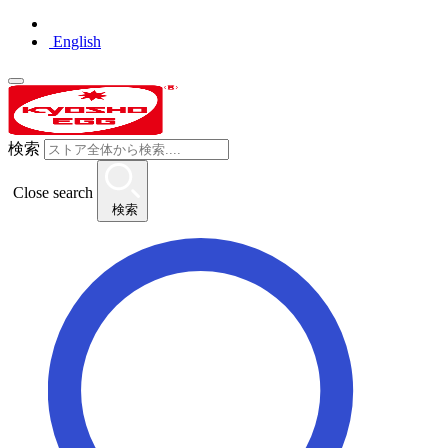
English
検索
Close search
検索