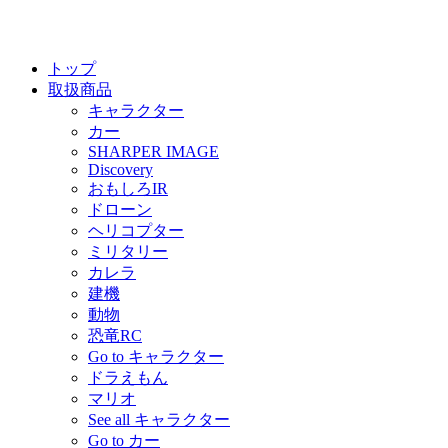
トップ
取扱商品
キャラクター
カー
SHARPER IMAGE
Discovery
おもしろIR
ドローン
ヘリコプター
ミリタリー
カレラ
建機
動物
恐竜RC
Go to キャラクター
ドラえもん
マリオ
See all キャラクター
Go to カー