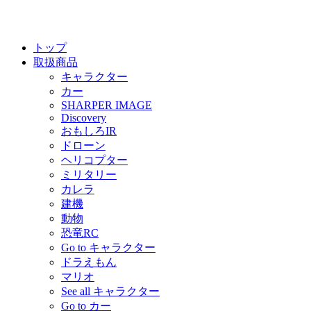
トップ
取扱商品
キャラクター
カー
SHARPER IMAGE
Discovery
おもしろIR
ドローン
ヘリコプター
ミリタリー
カレラ
建機
動物
恐竜RC
Go to キャラクター
ドラえもん
マリオ
See all キャラクター
Go to カー