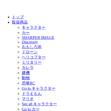
トップ
取扱商品
キャラクター
カー
SHARPER IMAGE
Discovery
おもしろIR
ドローン
ヘリコプター
ミリタリー
カレラ
建機
動物
恐竜RC
Go to キャラクター
ドラえもん
マリオ
See all キャラクター
Go to カー