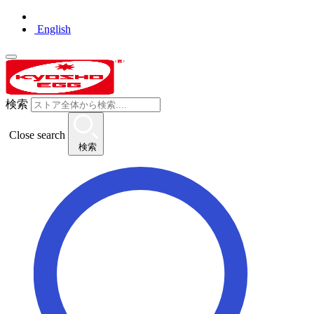
English
検索
Close search
検索