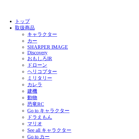
トップ
取扱商品
キャラクター
カー
SHARPER IMAGE
Discovery
おもしろIR
ドローン
ヘリコプター
ミリタリー
カレラ
建機
動物
恐竜RC
Go to キャラクター
ドラえもん
マリオ
See all キャラクター
Go to カー