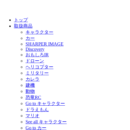
トップ
取扱商品
キャラクター
カー
SHARPER IMAGE
Discovery
おもしろIR
ドローン
ヘリコプター
ミリタリー
カレラ
建機
動物
恐竜RC
Go to キャラクター
ドラえもん
マリオ
See all キャラクター
Go to カー