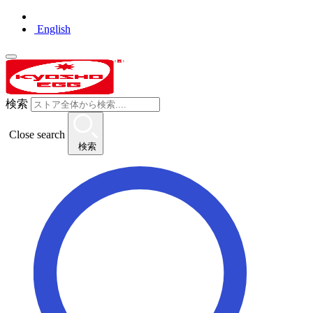
English
検索
Close search
検索