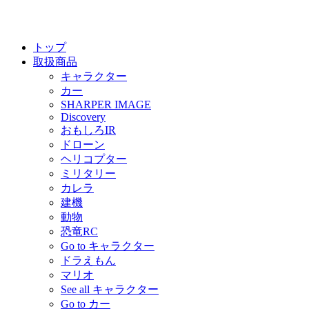
トップ
取扱商品
キャラクター
カー
SHARPER IMAGE
Discovery
おもしろIR
ドローン
ヘリコプター
ミリタリー
カレラ
建機
動物
恐竜RC
Go to キャラクター
ドラえもん
マリオ
See all キャラクター
Go to カー