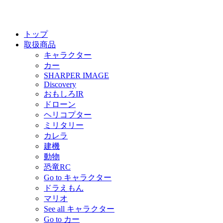
トップ
取扱商品
キャラクター
カー
SHARPER IMAGE
Discovery
おもしろIR
ドローン
ヘリコプター
ミリタリー
カレラ
建機
動物
恐竜RC
Go to キャラクター
ドラえもん
マリオ
See all キャラクター
Go to カー