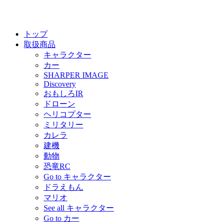
トップ
取扱商品
キャラクター
カー
SHARPER IMAGE
Discovery
おもしろIR
ドローン
ヘリコプター
ミリタリー
カレラ
建機
動物
恐竜RC
Go to キャラクター
ドラえもん
マリオ
See all キャラクター
Go to カー