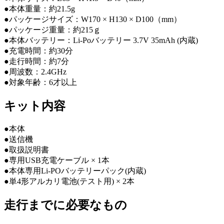
●本体重量：約21.5g
●パッケージサイズ：W170 × H130 × D100（mm）
●パッケージ重量：約215ｇ
●本体バッテリー：Li-Poバッテリー 3.7V 35mAh (内蔵)
●充電時間：約30分
●走行時間：約7分
●周波数：2.4GHz
●対象年齢：6才以上
キット内容
●本体
●送信機
●取扱説明書
●専用USB充電ケーブル × 1本
●本体専用Li-POバッテリーパック(内蔵)
●単4形アルカリ電池(テスト用) × 2本
走行までに必要なもの