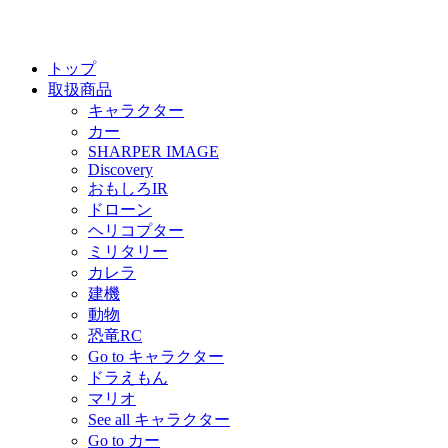
トップ
取扱商品
キャラクター
カー
SHARPER IMAGE
Discovery
おもしろIR
ドローン
ヘリコプター
ミリタリー
カレラ
建機
動物
恐竜RC
Go to キャラクター
ドラえもん
マリオ
See all キャラクター
Go to カー