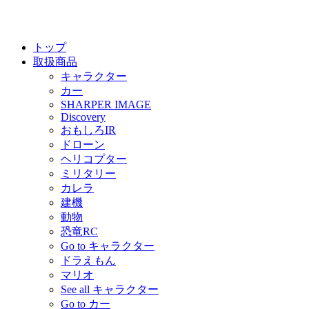
トップ
取扱商品
キャラクター
カー
SHARPER IMAGE
Discovery
おもしろIR
ドローン
ヘリコプター
ミリタリー
カレラ
建機
動物
恐竜RC
Go to キャラクター
ドラえもん
マリオ
See all キャラクター
Go to カー