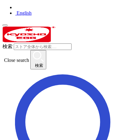
English
検索
Close search
検索