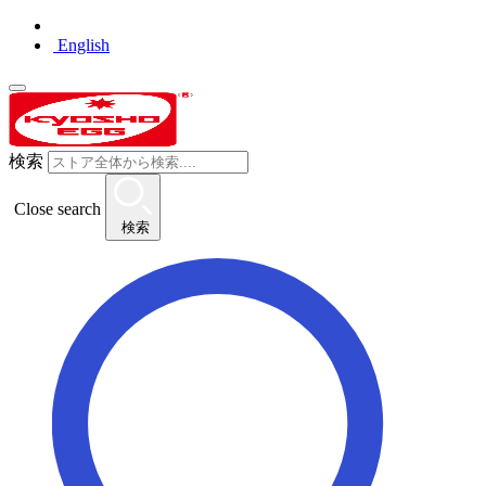
English
検索
Close search
検索