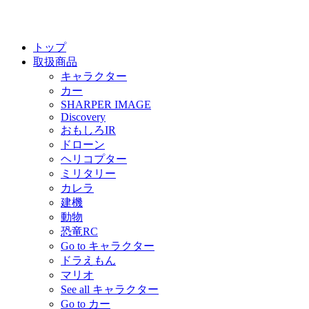
トップ
取扱商品
キャラクター
カー
SHARPER IMAGE
Discovery
おもしろIR
ドローン
ヘリコプター
ミリタリー
カレラ
建機
動物
恐竜RC
Go to キャラクター
ドラえもん
マリオ
See all キャラクター
Go to カー