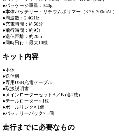
●パッケージ重量：340g
●本体バッテリー：リチウムポリマー（3.7V 300mAh）
●周波数：2.4GHz
●充電時間：約50分
●飛行時間：約9分
●送信距離：約20m
●同時飛行：最大10機
キット内容
●本体
●送信機
●専用USB充電ケーブル
●取扱説明書
●メインローターセットA／B (各2枚)
●テールローター× 1枚
●ボールリンク× 1個
●バッテリーパック× 1個
走行までに必要なもの