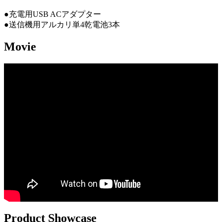
●充電用USB ACアダプター
●送信機用アルカリ単4乾電池3本
Movie
Product Showcase