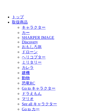
トップ
取扱商品
キャラクター
カー
SHARPER IMAGE
Discovery
おもしろIR
ドローン
ヘリコプター
ミリタリー
カレラ
建機
動物
恐竜RC
Go to キャラクター
ドラえもん
マリオ
See all キャラクター
Go to カー