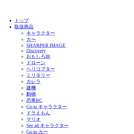
トップ
取扱商品
キャラクター
カー
SHARPER IMAGE
Discovery
おもしろIR
ドローン
ヘリコプター
ミリタリー
カレラ
建機
動物
恐竜RC
Go to キャラクター
ドラえもん
マリオ
See all キャラクター
Go to カー