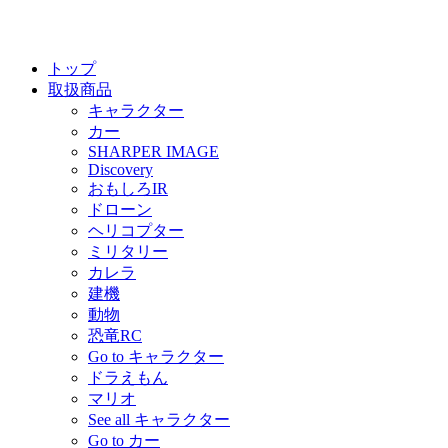
トップ
取扱商品
キャラクター
カー
SHARPER IMAGE
Discovery
おもしろIR
ドローン
ヘリコプター
ミリタリー
カレラ
建機
動物
恐竜RC
Go to キャラクター
ドラえもん
マリオ
See all キャラクター
Go to カー