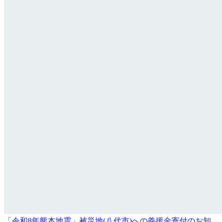
「令和8年熊本地震」被災地(八代市)への義援金寄付のお知