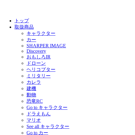
トップ
取扱商品
キャラクター
カー
SHARPER IMAGE
Discovery
おもしろIR
ドローン
ヘリコプター
ミリタリー
カレラ
建機
動物
恐竜RC
Go to キャラクター
ドラえもん
マリオ
See all キャラクター
Go to カー